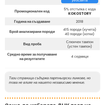
уебсайта
5% отстъпка с кода
Промоционален код
KOKOSTORY
Година на създаване
2018
415 породи (кучета)
Брой анализирани породи
40 породи (котки)
Слюнчен тампон
Вид проба
(устен тампон)
Средно време за получаване
4 седмици
на резултатите
Тази страница съдържа партньорски линкове, но
това не влияе на нашето независимо мнение.