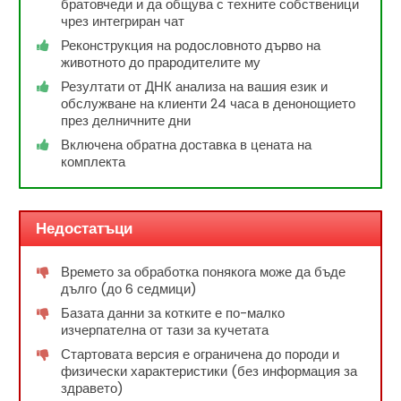
братовчеди и да общува с техните собственици
чрез интегриран чат
Реконструкция на родословното дърво на
животното до прародителите му
Резултати от ДНК анализа на вашия език и
обслужване на клиенти 24 часа в денонощието
през делничните дни
Включена обратна доставка в цената на
комплекта
Недостатъци
Времето за обработка понякога може да бъде
дълго (до 6 седмици)
Базата данни за котките е по-малко
изчерпателна от тази за кучетата
Стартовата версия е ограничена до породи и
физически характеристики (без информация за
здравето)