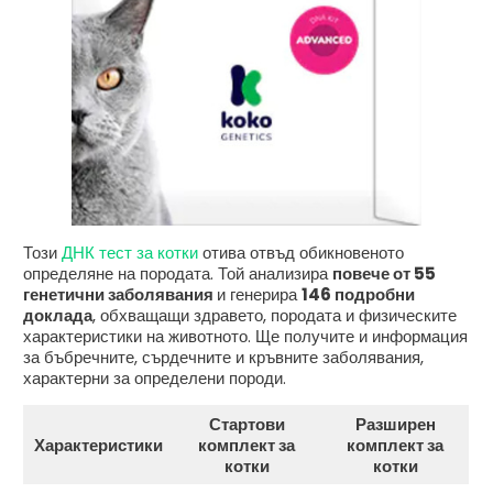
Този
ДНК тест за котки
отива отвъд обикновеното
определяне на породата. Той анализира
повече от 55
генетични заболявания
и генерира
146 подробни
доклада
, обхващащи здравето, породата и физическите
характеристики на животното. Ще получите и информация
за бъбречните, сърдечните и кръвните заболявания,
характерни за определени породи.
Стартови
Разширен
Характеристики
комплект за
комплект за
котки
котки