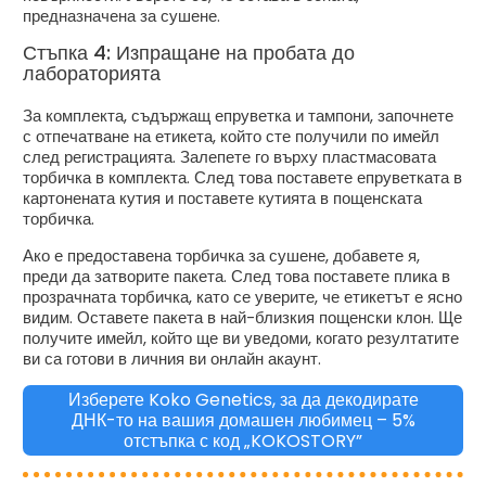
предназначена за сушене.
Стъпка 4: Изпращане на пробата до
лабораторията
За комплекта, съдържащ епруветка и тампони, започнете
с отпечатване на етикета, който сте получили по имейл
след регистрацията. Залепете го върху пластмасовата
торбичка в комплекта. След това поставете епруветката в
картонената кутия и поставете кутията в пощенската
торбичка.
Ако е предоставена торбичка за сушене, добавете я,
преди да затворите пакета. След това поставете плика в
прозрачната торбичка, като се уверите, че етикетът е ясно
видим. Оставете пакета в най-близкия пощенски клон. Ще
получите имейл, който ще ви уведоми, когато резултатите
ви са готови в личния ви онлайн акаунт.
Изберете Koko Genetics, за да декодирате
ДНК-то на вашия домашен любимец – 5%
отстъпка с код „KOKOSTORY”