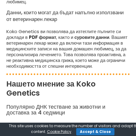
любимец.
Данни, които могат да бъдат напълно използвани
от ветеринарен лекар
Koko Genetics ви позволява да изтеглите пълните си
доклади в
PDF формат
, както и
суровите данни
. Вашият
ветеринарен лекар може да включи тази информация в
медицинските записи на вашия домашен любимец, за да
персонализира лечението. Това позволява проактивна, а
не реактивна медицинска грижа, което може да ограничи
необходимостта от спешни интервенции.
Нашето мнение за Koko
Genetics
Популярно ДНК тестване за животни и
доставка за 4 седмици
Koko Genetics е разработила гладка процедура за
This site uses cookies to measure the number of visitors and adapt t
тестване, която е подходяща за домашна употреба. От
content.
Cookie Policy
.
Accept & Close
получаването на комплекта за ДНК тест на животното до