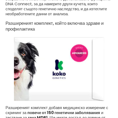
DNA Connect, за да намерите други кучета, които
споделят същото генетично наследство, и да изтеглите
необработените данни от анализа.
Разширеният комплект, който включва здраве и
профилактика
Разширеният комплект добавя медицинско измерение с
скрининг за
повече от 150 генетични заболявания
и
тестване за
гена MDR1
. Ще имате достъп до повече от