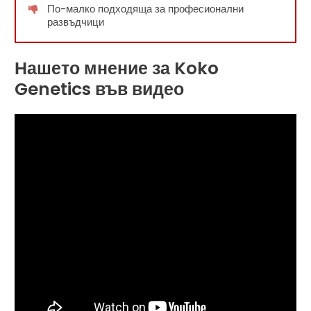
По-малко подходяща за професионални
развъдчици
Нашето мнение за Koko
Genetics във видео