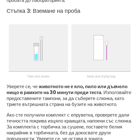
пробата до лабораторията.
Стъпка 3: Вземане на проба
Уверете се, че
животното не е яло, пило или дъвчело
нищо в рамките на 30 минути преди теста
. Използвайте
предоставените тампони, за да съберете слюнка, като
триете вътрешната страна на бузите на животното.
Ако сте получили комплект с епруветка, проверете дали
течността покрива изцяло краищата, напоени със слюнка.
За комплекта с торбичка за сушене, поставете белия
накрайник в торбичката, без да докосвате други
повърхности. Уверете се, че остава в зоната,