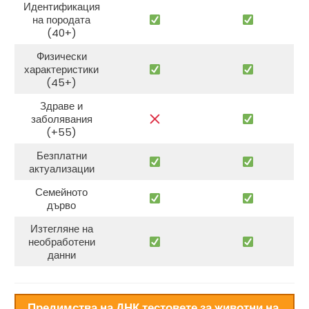
Идентификация
на породата
(40+)
Физически
характеристики
(45+)
Здраве и
заболявания
(+55)
Безплатни
актуализации
Семейното
дърво
Изтегляне на
необработени
данни
Предимства на ДНК тестовете за животни на