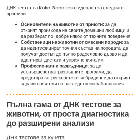
ДНК тестът на Koko Genetics е идеален за следните
профили:
Осиновители на животни от приюти:
за да
открият произхода на своите домашни любимци и
да разберат по-добре някои от техните поведения
Собственици на животни от смесени породи:
за
да идентифицират точния състав на породата, да
получат достъп до пълно родословно дърво и да
адаптират диетата и упражненията им
Професионални развъдчици:
за да
усъвършенстват развъдните програми, да
предотвратят рисковете от инбридинг и да открият
здрави носители на наследствени заболявания
Пълна гама от ДНК тестове за
животни, от проста диагностика
до разширени анализи
ДНК тестове за кучета