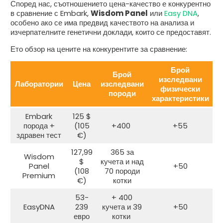
Според нас, съотношението цена-качество е конкурентно
в сравнение с Embark,
Wisdom Panel
или
Easy DNA
,
особено ако се има предвид качеството на анализа и
изчерпателните генетични доклади, които се предоставят.
Ето обзор на цените на конкурентите за сравнение:
Брой
Брой
изследвани
Лаборатории
Цена
изследвани
физически
породи
з
характеристики
Embark
125 $
порода +
(105
+400
+55
здравен тест
€)
127,99
365 за
Wisdom
$
кучета и над
Panel
+50
(108
70 породи
Premium
€)
котки
53-
+ 400
EasyDNA
239
кучета и 39
+50
евро
котки