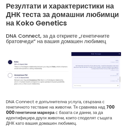
Резултати и характеристики на
ДНК теста за домашни любимци
на Koko Genetics
DNA Connect, за да откриете „генетичните
братовчеди” на вашия домашен любимец
DNA Connect е допълнителна услуга, свързана с
генетичното тестване на животни. Тя сравнява над
700
000 генетични маркера
с базата си данни, за да
идентифицира други животни, които споделят същата
ДНК като вашия домашен любимец.