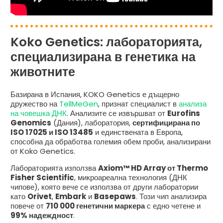
Koko Genetics: лабораторията,
специализирана в генетика на
животните
Базирана в Испания, KOKO Genetics е дъщерно
дружество на
TellMeGen
, признат специалист в
анализа
на човешка ДНК
. Анализите се извършват от
Eurofins
Genomics
(Дания), лаборатория,
сертифицирана по
ISO 17025 и ISO 13485
и единствената в Европа,
способна да обработва големия обем проби, анализирани
от Koko Genetics.
Лабораторията използва
Axiom™ HD Array от Thermo
Fisher Scientific
, микроареална технология (ДНК
чипове), която вече се използва от други лаборатории
като
Orivet
,
Embark
и
Basepaws
. Този чип анализира
повече от
710 000 генетични маркера
с едно четене и
99% надеждност
.