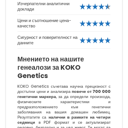
Изчерпателни аналитични
доклади
Цени и съотношение цена-
качество
Сигурност и поверителност на
данните
Мнението на нашите
генеалози за KOKO
Genetics
KOKO Genetics съчетава научна прецизност с
достъпни цени и анализира
повече от 700 000
генетични маркера
, за да определи произхода,
физическите характеристики и
предразположението към генетични
заболявания на вашия домашен любимец.
Резултатите са
налични в рамките на четири
седмици
в PDF формат и се актуализират
редовно, безплатно и за цял живот. Те могат да