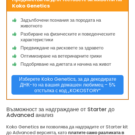
Koko Genetics
Задълбочени познания за породата на
животното
Разбиране на физическите и поведенческите
характеристики
Предвиждане на рисковете за здравето
Оптимизиране на ветеринарните грижи
Подобряване на диетата и начина на живот
Изберете Koko Genetics, за да декодирате
ДНК-то на вашия домашен любимец – 5%
отстъпка с код „KOKOSTORY”
Възможност за надграждане от Starter до
Advanced анализ
Koko Genetics ви позволява да надградите от Starter kit
до Advanced версията, като
платите само разликата в